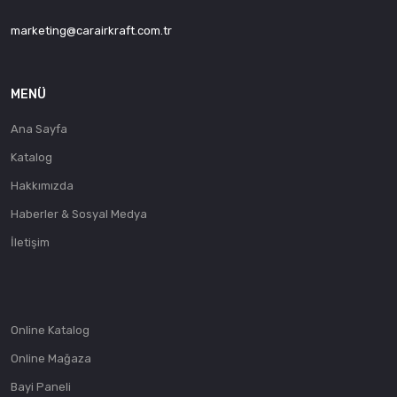
(258
Hp) /
marketing@carairkraft.com.tr
730 i
(231
Hp) /
MENÜ
735 i L
Ana Sayfa
(272
Hp) /
Katalog
740 Li
Hakkımızda
(306
Haberler & Sosyal Medya
Hp) /
760 i L
İletişim
(444
Hp) /
730 d
(231
Online Katalog
Hp) /
Online Mağaza
730 Li
(258
Bayi Paneli