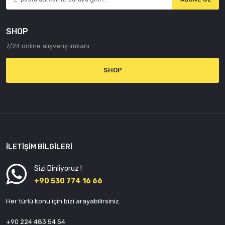
(333
Hp) /
SHOP
750 Li
(367
7/24 online alışveriş imkanı
Hp) /
745 d
SHOP
(330
Hp) /
730 d
(218
Hp) /
750 i
İLETIŞIM BILGILERI
(367
Hp) /
Sizi Dinliyoruz !
760 Li
+90 530 774 16 66
(444
Her türlü konu için bizi arayabilirsiniz.
Hp) /
740 d
+90 224 483 54 54