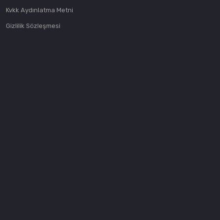
Hp) /
Kvkk Aydınlatma Metni
730 i L
Gizlilik Sözleşmesi
(231
Hp) /
760 i
(444
Hp) /
740 i
(306
Hp)