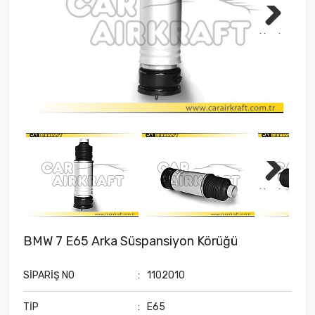
Next
Next
BMW 7 E65 Arka Süspansiyon Körüğü
SİPARİŞ NO
:
1102010
TİP
:
E65