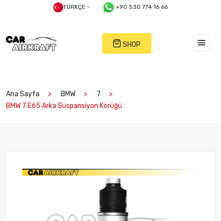
TÜRKÇE
+90 530 774 16 66
SHOP
Ana Sayfa
BMW
7
BMW 7 E65 Arka Süspansiyon Körüğü