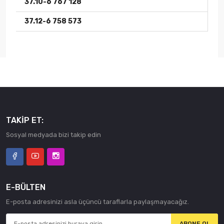
37.10-6 767 128
37.12-6 758 573
Yıl
Marka
Model
Tip
Motor
1999 -
BMW
7
E65
745 i L
2006
(333
Hp) /
730 i
TAKIP ET:
(258
Sosyal medyada bizi takip edin
Hp) /
735 i
(272
Hp) /
745 d
E-BÜLTEN
(300
E-posta adresinizi asla üçüncü taraflarla paylaşmayacağız.
Hp) /
745 i
ABONE OL