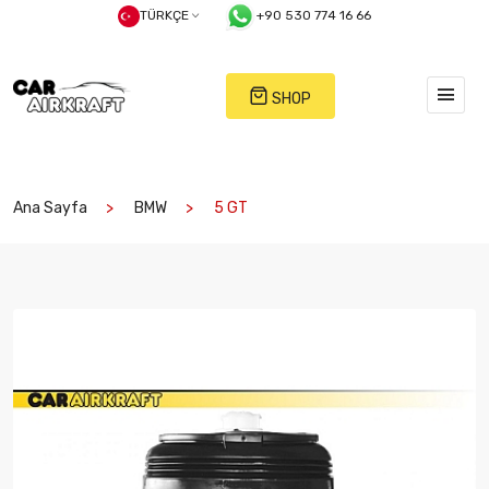
TÜRKÇE
+90 530 774 16 66
SHOP
Ana Sayfa
BMW
5 GT