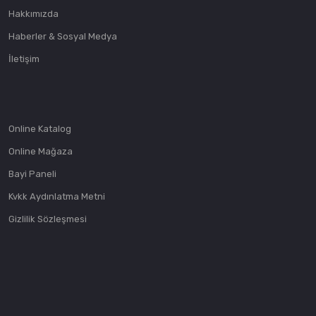
V6 24V
Hakkımızda
(177 Hp) /
Haberler & Sosyal Medya
2.0 TDI
(170 Hp) /
İletişim
2.8 FSI
(220 H.p)
multitronic
/ 2.0 TDI
Online Katalog
(170 Hp)
Online Mağaza
Multitronic
/ 2.8 FSI
Bayi Paneli
(210 Hp)
Kvkk Aydınlatma Metni
multitronic
Gizlilik Sözleşmesi
/ 2.8 FSI
(190 Hp)
multitronic
/ 2.8 FSI
(190 Hp) /
3.0 TFSI