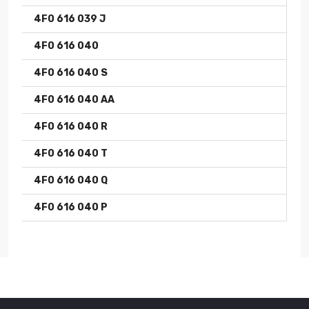
4F0 616 039 J
4F0 616 040
4F0 616 040 S
4F0 616 040 AA
4F0 616 040 R
4F0 616 040 T
4F0 616 040 Q
4F0 616 040 P
Yıl
Marka
Model
Tip
Motor
2003-
AUDI
A6
C6
2.0 TDI
2011
(136 Hp)