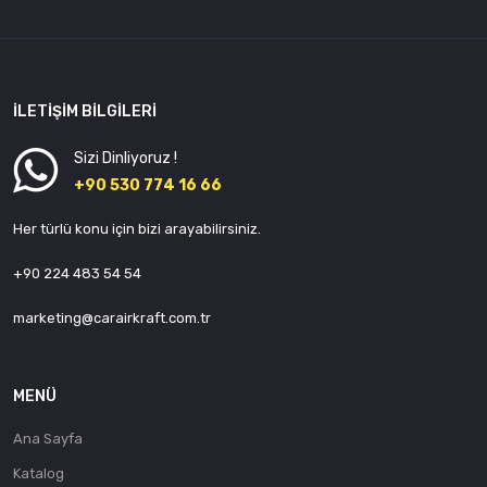
(350 Hp)
tiptronic /
3.0 TDI
quattro
İLETIŞIM BILGILERI
(225 Hp) /
2.0 TFSI
Sizi Dinliyoruz !
(170 Hp) /
+90 530 774 16 66
2.8 FSI
Her türlü konu için bizi arayabilirsiniz.
(190 Hp)
quattro /
+90 224 483 54 54
2.0 TFSI
(170 Hp)
marketing@carairkraft.com.tr
multitronic
/ 2.7 TDI
(190 Hp)
MENÜ
DPF / 2.8
Ana Sayfa
FSI (210
Hp) / 2.4 i
Katalog