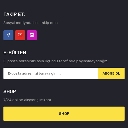
DPF / 2.0
TDI (136
TAKIP ET:
Hp)
Sosyal medyada bizi takip edin
multitronic
/ 3.2 FSI
quattro
(255 Hp) /
3.0 TDI
E-BÜLTEN
(240 Hp)
E-posta adresinizi asla üçüncü taraflarla paylaşmayacağız.
quatro DPF
/ 3.2 FSI
ABONE OL
(255 Hp) /
2.4 i V6
SHOP
24V
quattro
7/24 online alışveriş imkanı
(177 Hp) /
4.2 i V8
SHOP
40V
quattro