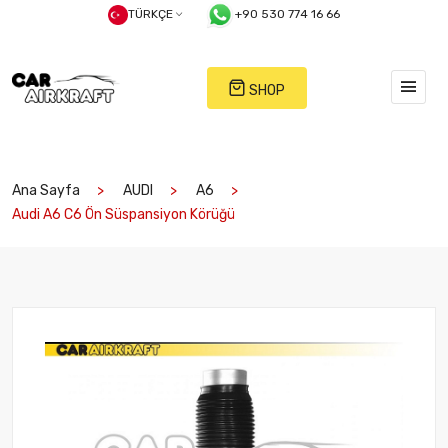
TÜRKÇE
+90 530 774 16 66
SHOP
Ana Sayfa
AUDI
A6
Audi A6 C6 Ön Süspansiyon Körüğü